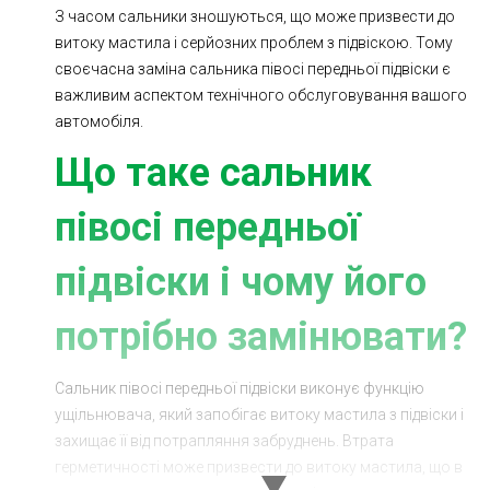
З часом сальники зношуються, що може призвести до
Ходова частина
Зчеплення
витоку мастила і серйозних проблем з підвіскою. Тому
ГРМ
Шиномонтаж
своєчасна заміна сальника півосі передньої підвіски є
важливим аспектом технічного обслуговування вашого
Запчастини
Двигун
автомобіля.
Гальмівна система
Заміна Ременей
Що таке сальник
півосі передньої
підвіски і чому його
потрібно замінювати?
Сальник півосі передньої підвіски виконує функцію
ущільнювача, який запобігає витоку мастила з підвіски і
захищає її від потрапляння забруднень. Втрата
герметичності може призвести до витоку мастила, що в