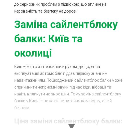
до серйозних проблем з підвіскою, що вплине на
Ходова частина
Зчеплення
керованість та безпеку на дорозі.
ГРМ
Шиномонтаж
Заміна сайлентблоку
Запчастини
Двигун
балки: Київ та
Гальмівна система
Заміна Ременей
околиці
Київ – місто з інтенсивним рухом, де щоденна
експлуатація автомобіля піддає підвіску значним
навантаженням. Пошкоджений сайлентблок балки може
спричинити неприємні звуки під час їзди, вібрації та
навіть вплинути на знос шин. Тому заміна сайлентблоку
балки у Києві – це не лише питання комфорту, але й
безпеки.
Ціна заміни сайлентблоку балки: