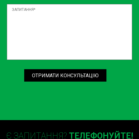
роботі підвіски, забезпечуючи правильне кріплення
стабілізатора до кузова автомобіля. З часом втулки
можуть зношуватися або розриватися, що призводить
до появи шумів і погіршення стабільності автомобіля.
Заміна втулок стабілізатора є необхідною процедурою
для підтримання правильної роботи підвіски.
Ремонт і заміна тяги
стабілізатора
ОТРИМАТИ КОНСУЛЬТАЦІЮ
Тяга стабілізатора — це ще один важливий елемент, що
відповідає за передачу зусиль від стабілізатора до
підвіски. Пошкоджена або зношена тяга може негативно
впливати на керованість автомобіля та його стійкість
на дорозі. У Sian ми пропонуємо повний спектр послуг з
ремонту та заміни тяги стабілізатора, щоб забезпечити
вашу безпеку та комфорт.
Є ЗАПИТАННЯ?
ТЕЛЕФОНУЙТЕ!
Вартість заміни стійок