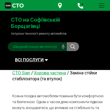
+380 95
781-84-84
СТО на Софіївській
+380 98
791-84-84
Борщагівці
Актуальні технології ремонту автомобілів
ВСІ ПОСЛУГИ
СТО Sian
/
Ходова частина
/
Заміна стійки
Автомийка
Планове ТО
стабілізатора (та втулок)
Паливна система
Рульове керування
Акумулятори
Обслуговування
Кожна поїздка автомобілем повинна бути комфортною
кондиціонера
та безпечною. Однак з часом деякі компоненти підвіски
Система охолодження
Діагностика
можуть зношуватися, що впливає на стабільність та