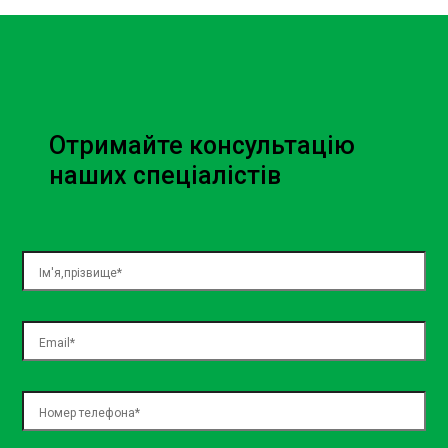
Заміна стійок стабілізатора у Sian проводиться з
використанням сучасного обладнання та
високоякісних запчастин. Процес включає:
Діагностику: Перевірка стану стійок стабілізатора
та інших компонентів підвіски для визначення
Отримайте консультацію
необхідності заміни.
наших спеціалістів
Зняття старих стійок: Акуратне видалення
зношених або пошкоджених стійок стабілізатора.
Встановлення нових стійок: Монтаж нових стійок
стабілізатора з дотриманням всіх технічних норм
та рекомендацій виробника.
Перевірка: Тестування нових стійок на стенді для
впевненості в їхній правильній роботі.
Важливість заміни втулок
стабілізатора
Втулки стабілізатора також відіграють важливу роль у