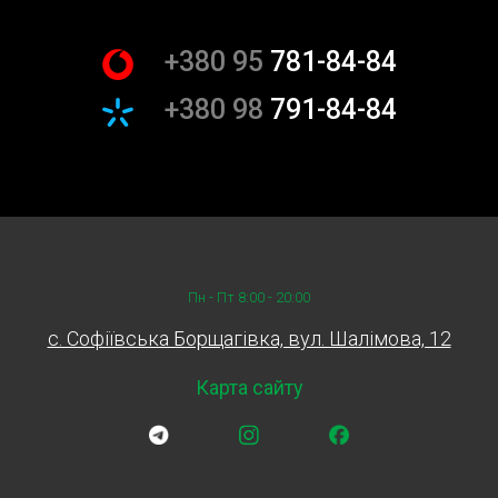
стабілізатора
+380 95
781-84-84
Ціни на заміну стійок стабілізатора можуть варіюватися
в залежності від моделі автомобіля та складності робіт.
+380 98
791-84-84
У Sian ми пропонуємо прозорі та конкурентоспроможні
ціни на всі наші послуги. Наші фахівці завжди готові
надати консультацію та допомогти з вибором
оптимального рішення для вашого авто.
Чому обирають Sian?
Вибираючи Sian для заміни стійок стабілізатора та
Пн - Пт 8:00 - 20:00
інших компонентів підвіски, ви отримуєте ряд переваг:
c. Софіївська Борщагівка, вул. Шалімова, 12
Досвідчені фахівці: Наші майстри мають багаторічний
Карта сайту
досвід у ремонті та обслуговуванні автомобілів.
Сучасне обладнання: Ми використовуємо найновіше
обладнання для забезпечення високої якості робіт.
Гарантія на виконані роботи: Ми надаємо гарантію на
всі послуги, щоб ви могли бути впевнені у якості нашого