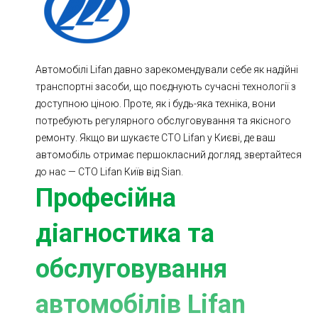
Ходова частина
Зчеплення
ГРМ
Шиномонтаж
Автомобілі Lifan давно зарекомендували себе як надійні
Запчастини
Двигун
транспортні засоби, що поєднують сучасні технології з
Гальмівна система
Заміна Ременей
доступною ціною. Проте, як і будь-яка техніка, вони
потребують регулярного обслуговування та якісного
ремонту. Якщо ви шукаєте СТО Lifan у Києві, де ваш
автомобіль отримає першокласний догляд, звертайтеся
до нас — СТО Lifan Київ від Sian.
Професійна
діагностика та
обслуговування
автомобілів Lifan