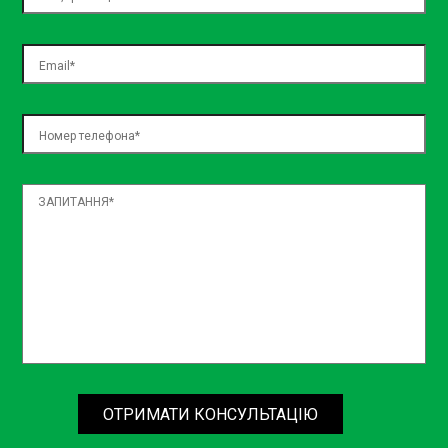
Кожен клієнт для нас важливий, тому ми завжди
враховуємо індивідуальні побажання і потреби.
Незалежно від того, чи ви приходите на регулярне
обслуговування, чи з серйозною проблемою, ви
отримаєте максимальну увагу та якісний сервіс.
Інтерактивне обслуговування
Ми прагнемо створити комфортні умови для наших
клієнтів. У нас ви можете отримати консультацію з будь-
якого питання щодо обслуговування вашого
автомобіля. Наші фахівці завжди готові допомогти та
порадити найкращі рішення.
Переваги нашого сервісу
Якісні запчастини: Ми використовуємо тільки
сертифіковані запчастини від надійних
постачальників.
Професійне обладнання: Наше СТО Борщагівка
ОТРИМАТИ КОНСУЛЬТАЦІЮ
обладнане найсучаснішими інструментами для