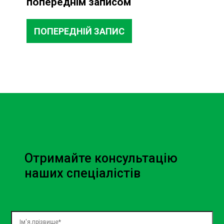
попереднім записом
спеціалісти виявляють найменші несправності, що
дозволяє уникнути серйозних поломок у майбутньому.
ПОПЕРЕДНІЙ ЗАПИС
Чому варто обрати СТО Sian
Київ?
Обираючи наше СТО, ви отримуєте:
Висококваліфікованих спеціалістів
Оригінальні запчастини
Сучасне обладнання
Конкурентні ціни на СТО Mazda ремонт ціна
СТО Mazda ремонт: Всі види
Отримайте консультацію
послуг
наших спеціалістів
Наше СТО пропонує всі види ремонту для вашої Mazda:
Заміна масла і фільтрів
Ремонт двигуна
Ремонт трансмісії