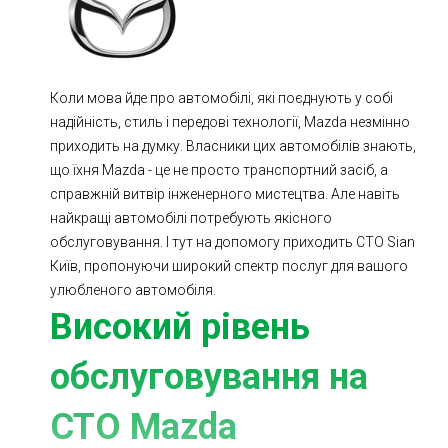
Ходова частина
Зчеплення
ГРМ
Шиномонтаж
Коли мова йде про автомобілі, які поєднують у собі
Запчастини
Двигун
надійність, стиль і передові технології, Mazda незмінно
Гальмівна система
Заміна Ременей
приходить на думку. Власники цих автомобілів знають,
що їхня Mazda - це не просто транспортний засіб, а
справжній витвір інженерного мистецтва. Але навіть
найкращі автомобілі потребують якісного
обслуговування. І тут на допомогу приходить СТО Sian
Київ, пропонуючи широкий спектр послуг для вашого
улюбленого автомобіля.
Високий рівень
обслуговування на
СТО Mazda