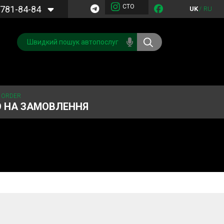
СТО
781-84-84
UK
/
RU
 ORDER
О НА ЗАМОВЛЕННЯ
Обслуговування
Система охолодження
кондиціонера
Запчастини
Двигун