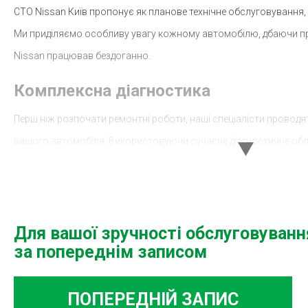
СТО Nissan Київ пропонує як планове технічне обслуговування, т
Ми приділяємо особливу увагу кожному автомобілю, дбаючи про
Nissan працював бездоганно.
Комплексна діагностика
Перш ніж розпочати ремонтні роботи, наші спеціалісти проводя
вашого автомобіля. Використовуючи сучасне діагностичне обл
визначаємо причину несправності та пропонуємо оптимальні рі
Nissan діагностика — це швидкий та надійний спосіб виявлення 
Локації та зручність обслуговування
Для вашої зручності обслуговуван
за попереднім записом
Для вашої зручності, ми маємо декілька станцій технічного обс
Києва. Якщо ви мешкаєте на Борщагівці, завітайте до СТО Nissa
професійний сервіс неподалік від дому.
ПОПЕРЕДНІЙ ЗАПИС