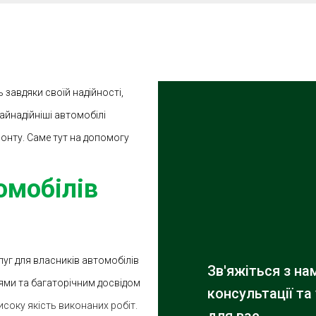
завдяки своїй надійності,
айнадійніші автомобілі
нту. Саме тут на допомогу
омобілів
уг для власників автомобілів
Зв'яжіться з н
нями та багаторічним досвідом
консультації та
соку якість виконаних робіт.