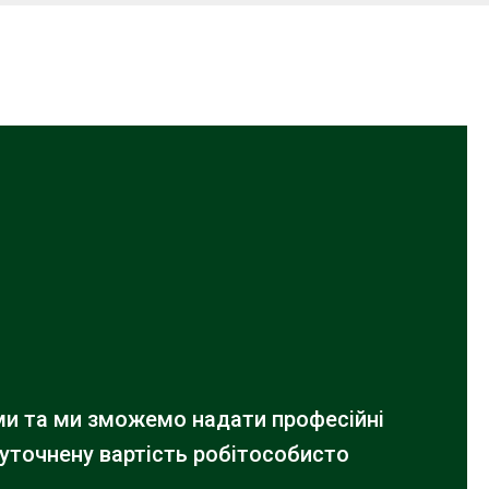
ами та ми зможемо надати професійні
 уточнену вартість робіт
особисто