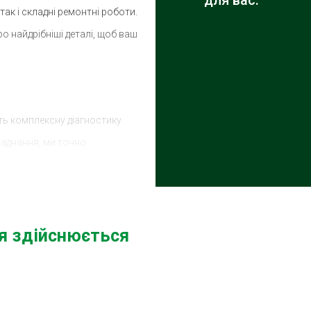
для вас.
ак і складні ремонтні роботи.
 найдрібніші деталі, щоб ваш
ть комплексну діагностику
аднання, ми точно
шення для її усунення. СТО
будь-яких проблем.
ня здійснюється
луговування у різних районах
n Борщагівка, де ви отримаєте