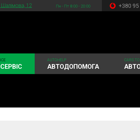
+380 95
. Шалімова, 12
Пн - Пт 8:00 - 20:00
ICE
AUTOHELP
CARS TO
СЕРВІС
АВТОДОПОМОГА
АВТ
стема
Рульове керування
Акумулятори
ГРМ
Шиномонтаж