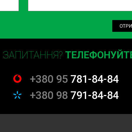
ОТРИ
и
Є ЗАПИТАННЯ?
ТЕЛЕФОНУЙТЕ
а професіоналізмом. Ми
 робимо все можливе, щоб ваш
+380 95
781-84-84
+380 98
791-84-84
запчастини та матеріали, що
о гарантії на всі виконані