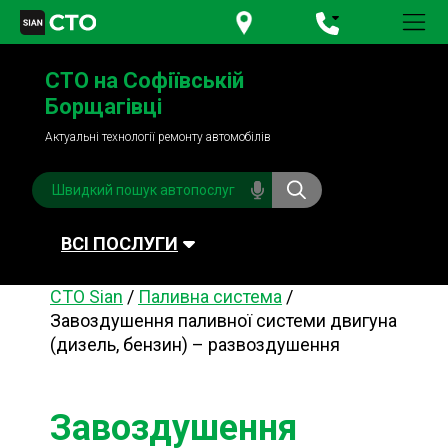
+380 95
781-84-84
СТО на Софіївській
+380 98
791-84-84
Борщагівці
Актуальні технології ремонту автомобілів
ВСІ ПОСЛУГИ
СТО Sian
/
Паливна система
/
Автомийка
Планове ТО
Завоздушення паливної системи двигуна
(дизель, бензин) – развоздушення
Паливна система
Рульове керування
Акумулятори
Обслуговування
кондиціонера
Завоздушення
Система охолодження
Діагностика