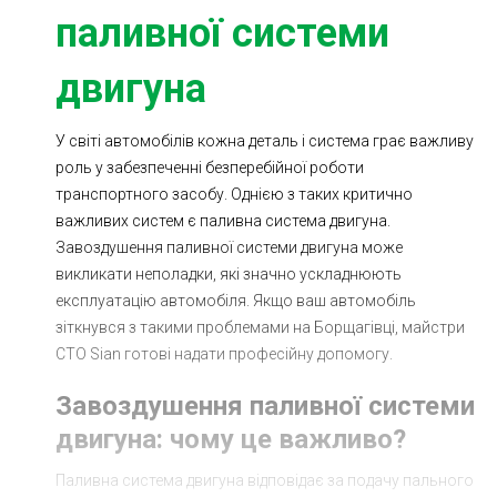
паливної системи
Ходова частина
Зчеплення
ГРМ
Шиномонтаж
двигуна
Запчастини
Двигун
У світі автомобілів кожна деталь і система грає важливу
Гальмівна система
Заміна Ременей
роль у забезпеченні безперебійної роботи
транспортного засобу. Однією з таких критично
важливих систем є паливна система двигуна.
Завоздушення паливної системи двигуна може
викликати неполадки, які значно ускладнюють
експлуатацію автомобіля. Якщо ваш автомобіль
зіткнувся з такими проблемами на Борщагівці, майстри
СТО Sian готові надати професійну допомогу.
Завоздушення паливної системи
двигуна: чому це важливо?
Паливна система двигуна відповідає за подачу пального