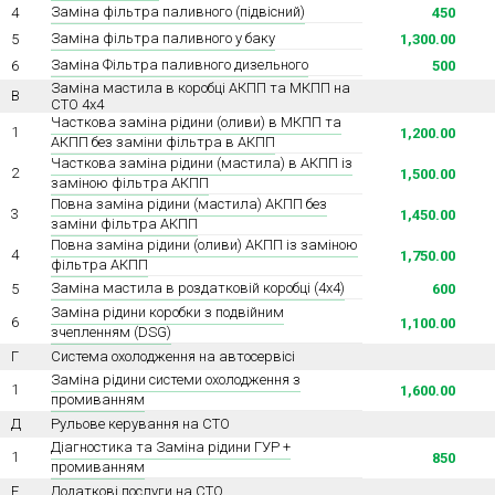
Заміна фільтра паливного (підвісний)
4
450
Заміна фільтра паливного у баку
5
1,300.00
Заміна Фільтра паливного дизельного
6
500
Заміна мастила в коробці АКПП та МКПП на
В
СТО 4х4
Часткова заміна рідини (оливи) в МКПП та
1
1,200.00
АКПП без заміни фільтра в АКПП
Часткова заміна рідини (мастила) в АКПП із
2
1,500.00
заміною фільтра АКПП
Повна заміна рідини (мастила) АКПП без
3
1,450.00
заміни фільтра АКПП
Повна заміна рідини (оливи) АКПП із заміною
4
1,750.00
фільтра АКПП
Заміна мастила в роздатковій коробці (4х4)
5
600
Заміна рідини коробки з подвійним
6
1,100.00
зчепленням (DSG)
Г
Система охолодження на автосервісі
Заміна рідини системи охолодження з
1
1,600.00
промиванням
Д
Рульове керування на СТО
Діагностика та Заміна рідини ГУР +
1
850
промиванням
Е
Додаткові послуги на СТО