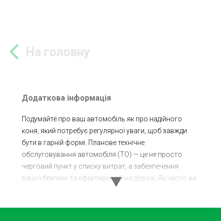
На головну
Додаткова інформація
Подумайте про ваш автомобіль як про надійного
коня, який потребує регулярної уваги, щоб завжди
бути в гарній формі. Планове технічне
обслуговування автомобіля (ТО) — це не просто
черговий пункт у списку витрат, а забезпечення
вашої безпеки та ефективності на дорозі. Як часто ви
замислюєтеся над тим, що вчасне "лікарське огляд"
вашого залізного друга може врятувати не тільки час
і гроші, але і життя?