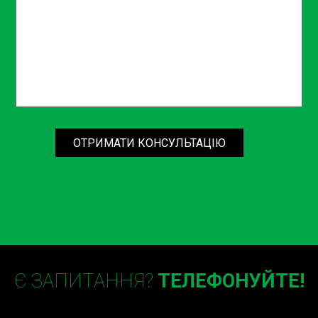
Шини та ходова частина: Шини – це ваш
безпосередній контакт з дорогою. Вони повинні
бути не просто "достатньо добрими", вони
повинні бути ідеальними.
Чому варто обрати наш сервіс
для планового ТО у Києві?
У сервісі Sian ми розуміємо, що планове ТО – це ваша
ОТРИМАТИ КОНСУЛЬТАЦІЮ
впевненість у завтрашньому дні. Наші фахівці не
просто виконують рутинні процедури, вони як
скульптори, котрі відновлюють первісну форму та
функцію вашого авто. Чи не важливо мати
професіонала, який дбає про ваш автомобіль так
само ретельно, як ви дбаєте про свій дім?
Планове ТО ціна – скільки
Є ЗАПИТАННЯ?
ТЕЛЕФОНУЙТЕ!
коштує ваш спокій?