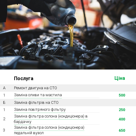
Ходова частина
Зчеплення
ГРМ
Шиномонтаж
Запчастини
Двигун
Гальмівна система
Заміна Ременей
Ціна
Послуга
А
Ремонт двигуна на СТО
Заміна оливи та мастила
1
500
Б
Заміна фільтрів на СТО
Заміна повітряного фільтру
1
250
Заміна фільтра солона (кондиціонера) в
2
400
бардачку
Заміна фільтра солона (кондиціонера)
3
650
педальній вузол