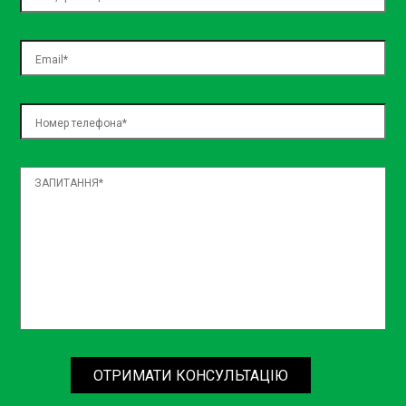
Ми розуміємо, що для власників Rolls-Royce важливо
отримати найвищу якість обслуговування за розумні
гроші. Тому на СТО Rolls-Royce ремонт ціна завжди
залишається конкурентоспроможною. Ми пропонуємо
оптимальне співвідношення ціни та якості, що робить
наші послуги доступними для всіх клієнтів.
Переваги СТО Sian
Обираючи СТО Sian для обслуговування вашого Rolls-
Royce, ви отримуєте ряд переваг, які роблять нас
лідерами на ринку автосервісу. Наші фахівці регулярно
проходять навчання та сертифікацію, що дозволяє їм
бути в курсі останніх технологічних новинок та методик
ремонту.
На СТО Rolls-Royce Київ ми пропонуємо широкий
спектр послуг, включаючи:
ОТРИМАТИ КОНСУЛЬТАЦІЮ
Комплексну діагностику автомобіля