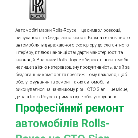
Ходова частина
Зчеплення
ГРМ
Шиномонтаж
Автомобілі марки Rolls-Royce — це символ розкоші,
Запчастини
Двигун
вишуканості та бездоганної якості. Кожна деталь цього
Гальмівна система
Заміна Ременей
автомобіля, від вражаючого екстер'єру до елегантного
інтер'єру, втілює найвищі стандарти майстерності та
інновацій. Власники Rolls-Royce обирають ці автомобілі
не лише за їхню неперевершену продуктивність, але й за
бездоганний комфорт та престиж. Тому важливо, щоб
обслуговування та ремонт таких автомобілів
виконувалися на найвищому рівні. СТО Sian — це місце,
де ваш Rolls-Royce отримає гідне обслуговування.
Професійний ремонт
автомобілів Rolls-