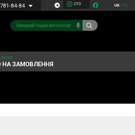
СТО
781-84-84
UK
/
RU
 ORDER
О НА ЗАМОВЛЕННЯ
Обслуговування
Система охолодження
кондиціонера
Запчастини
Двигун