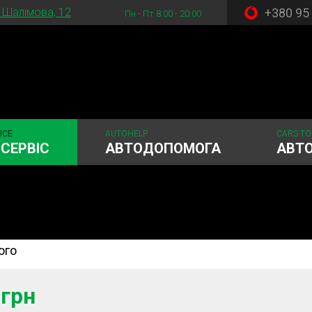
+380 95
. Шалімова, 12
Пн - Пт 8:00 - 20:00
ICE
AUTOHELP
CARS TO
СЕРВІС
АВТОДОПОМОГА
АВТ
ого
стема
Рульове керування
Акумулятори
ГРМ
Шиномонтаж
 грн