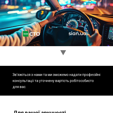
Ходова частина
Зчеплення
ГРМ
Шиномонтаж
Запчастини
Двигун
Гальмівна система
Заміна Ременей
Зв'яжіться з нами та ми зможемо надати професійні
консультації та уточнену вартість робіт
особисто
для вас.
Для вашої зручності