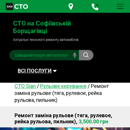
+380 95
781-84-84
СТО на Софіївській
+380 98
791-84-84
Борщагівці
Актуальні технології ремонту автомобілів
ВСІ ПОСЛУГИ
СТО Sian
/
Рульове керування
/
Ремонт
Автомийка
Планове ТО
заміна рульове (тяга, рулевое, рейка
рульова, пильник)
Паливна система
Рульове керування
Акумулятори
Обслуговування
Ремонт заміна рульове (тяга, рулевое,
кондиціонера
рейка рульова, пильник),
3,500.00 грн
Система охолодження
Діагностика