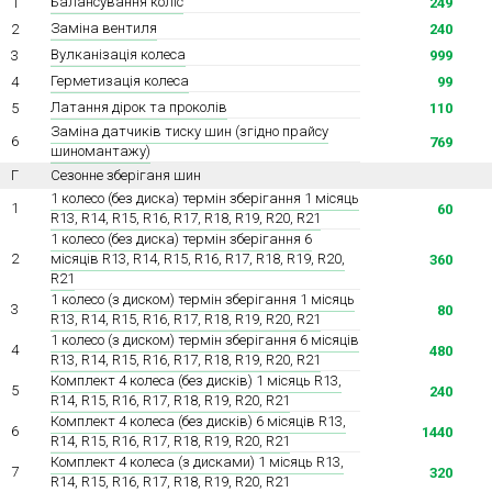
Балансування коліс
1
249
Заміна вентиля
2
240
Вулканізація колеса
3
999
Герметизація колеса
4
99
Латання дірок та проколів
5
110
Заміна датчиків тиску шин (згідно прайсу
6
769
шиномантажу)
Г
Сезонне зберіганя шин
1 колесо (без диска) термін зберігання 1 місяць
1
60
R13, R14, R15, R16, R17, R18, R19, R20, R21
1 колесо (без диска) термін зберігання 6
місяців R13, R14, R15, R16, R17, R18, R19, R20,
2
360
R21
1 колесо (з диском) термін зберігання 1 місяць
3
80
R13, R14, R15, R16, R17, R18, R19, R20, R21
1 колесо (з диском) термін зберігання 6 місяців
4
480
R13, R14, R15, R16, R17, R18, R19, R20, R21
Комплект 4 колеса (без дисків) 1 місяць R13,
5
240
R14, R15, R16, R17, R18, R19, R20, R21
Комплект 4 колеса (без дисків) 6 місяців R13,
6
1440
R14, R15, R16, R17, R18, R19, R20, R21
Комплект 4 колеса (з дисками) 1 місяць R13,
7
320
R14, R15, R16, R17, R18, R19, R20, R21