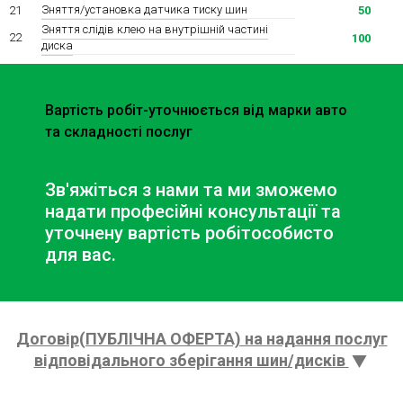
Зняття/установка датчика тиску шин
21
50
Зняття слідів клею на внутрішній частині
22
100
диска
Вартість робіт-уточнюється від марки авто
та складності послуг
Зв'яжіться з нами та ми зможемо
надати професійні консультації та
уточнену вартість робіт
особисто
для вас.
Договір(ПУБЛІЧНА ОФЕРТА) на надання послуг
відповідального зберігання шин/дисків
Договір