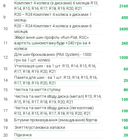
Комплект 4 колеса (з дисками) 6 місяців R13,
8
2160
R14, R15, R16, R17, R18, R19, R20, R21
R20 – R24 Комплект 4 колеса з дисками 1
9
400
місяць
R20 – R24 Комплект 4 колеса з дисками 6
10
2400
місяців
Зберігання шин профіль «Run-Flat, RSC»
вартість шиномотажу буде +240 грн за 4
11
240
колеса.
Для шин броньованих (PAX System) - 1500
12
1500
грн за 1 шт. колесо
Утилізація шин - за 1 шт. R13, R14, R15, R16,
13
60
R17, R18, R19, R20, R21
Пакети для шин - за 1 шт. R13, R14, R15, R16,
14
25
R17, R18, R19, R20, R21
Чистка та миття ступиці
15
80
Чистка та миття ободу диска (метал) R13, R14,
16
100
R15, R16, R17, R18, R19, R20, R21
Чистка та миття ободу диска (легкосплав)
17
100
R13, R14, R15, R16, R17, R18, R19, R20, R21
Бітумне промазування (змащування) бортів
18
100
Зняття/установка запаски
19
60
Підкачка
20
20