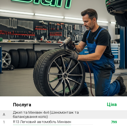
Ходова частина
Зчеплення
ГРМ
Шиномонтаж
Запчастини
Двигун
Гальмівна система
Заміна Ременей
Ціна
Послуга
Джип та Минівен 4х4 (Шиномонтаж та
А
балансування коліс)
R13 Легковий автомобіль Минівен
1
799