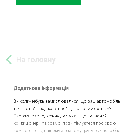
На головну
Додаткова інформація
Ви коли-небудь замислювалися, що ваш автомобіль
теж "потіє" і "задихається" під палючим сонцем?
Система охолодження двигуна — це її власний
кондиціонер, і так само, як ви піклуєтеся про свою
комфортність, вашому залізному другу теж потрібна