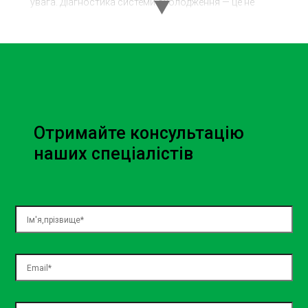
увага. Діагностика системи охолодження — це не
просто перевірка; це збереження життя вашого авто.
Чому система
охолодження так
важлива?
Отримайте консультацію
Система охолодження автомобіля — це критичний
наших спеціалістів
компонент, який відповідає за зниження температури
двигуна та підтримання його в оптимальному
робочому стані. Без правильної роботи цієї системи
двигун може перегріватися, що призводить до
серйозних поломок і, у крайніх випадках, до виходу з
ладу автомобіля. Чи не хочете ви опинитися на узбіччі
дороги з киплячим двигуном, правда?
Ключові
компоненти системи охолодження:
Радіатор — серце системи охолодження, який