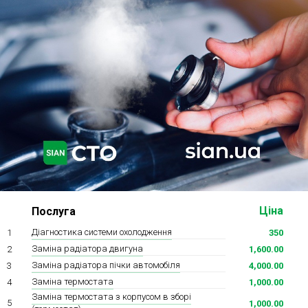
Ходова частина
Зчеплення
ГРМ
Шиномонтаж
Запчастини
Двигун
Гальмівна система
Заміна Ременей
Ціна
Послуга
Діагностика системи охолодження
1
350
Заміна радіатора двигуна
2
1,600.00
Заміна радіатора пічки автомобіля
3
4,000.00
Заміна термостата
4
1,000.00
Заміна термостата з корпусом в зборі
5
1,000.00