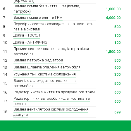
(термостат)
Заміна помпи без зняття ГРМ (помпа,
6
1,000.00
патрубок)
Заміна помпи з зняття ГРМ
7
4,000.00
Перевірки системи охолодження на наявність
8
500
газів в системі
Долив - ТОСОЛ
9
100
Долив - АНТИФРИЗ
10
100
Промив системи опалення радіатора пічки
11
1,500.00
автомобіля
Заміна патрубка радіатора
12
500
Заміна шлангів опалення автомобіля
13
600
Усунення течії система охолодження
14
300
Закипіло авто - діагностика кипіння
15
500
автомобіля
Радіатор чистка миття та продувка повітрям
16
600
Радіатор пічки автомобіля - діагностика та
17
600
ремонт
Заміна вентилятора системи охолодження
18
699
двигуна