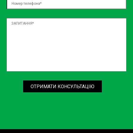
відводить тепло від двигуна.
Термостат — мозок системи, який регулює
потік охолоджувальної рідини.
Водяний насос — помпа, що забезпечує
циркуляцію охолоджувальної рідини.
Охолоджувальна рідина — "кров" системи, яка
переносить тепло.
Діагностика системи
охолодження: що ми робимо?
Діагностика системи охолодження в Sian не лише
виявляє поточні проблеми, а й допомагає
ОТРИМАТИ КОНСУЛЬТАЦІЮ
передбачити можливі майбутні неполадки. Процес
включає:
Візуальний огляд всіх компонентів системи
охолодження на предмет зносу та пошкоджень.
Перевірка рівня та стану охолоджувальної
рідини, щоб забезпечити її ефективність.