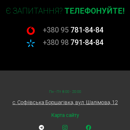
Тест на герметичність для виявлення витоків.
Перевірка термостата для забезпечення
Є ЗАПИТАННЯ?
ТЕЛЕФОНУЙТЕ!
правильної роботи.
Аналіз температурних показників двигуна під
+380 95
781-84-84
час роботи.
+380 98
791-84-84
Переваги регулярної
діагностики системи
охолодження
Регулярна діагностика системи охолодження не
тільки забезпечує безперебійну роботу вашого
автомобіля, але й продовжує його службу, знижуючи
Пн - Пт 8:00 - 20:00
ризики дорогого ремонту в майбутньому. Ось
декілька ключових переваг, які ви отримуєте,
c. Софіївська Борщагівка, вул. Шалімова, 12
вибираючи профілактичні перевірки:
Зниження ризику перегріву двигуна: Навіть
Карта сайту
маленька протічка або несправність може
призвести до серйозних проблем з двигуном,