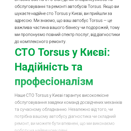
Ходова частина
Зчеплення
обслуговуванні та ремонті автобусів Torsus. Якщо ви
шукаєте надійне сто Torsus у Києві, ви прийшли за
ГРМ
Шиномонтаж
адресою. Ми знаємо, що ваш автобус Torsus — це
важлива частина вашого бізнесу чи подорожей, тому
Запчастини
Двигун
ми пропонуємо повний спектр послуг, від діагностики
Гальмівна система
Заміна Ременей
до комплексного ремонту.
СТО Torsus у Києві:
Надійність та
професіоналізм
Наше СТО Torsus у Києві гарантує високоякісне
обслуговування завдяки команді досвідчених механіків
та сучасному обладнанню. Незалежно від того, чи
потрібна вашому автобусу діагностика чи складний
ремонт, ви можете бути впевнені, що ми виконаємо
роботу на найвищому рівні.