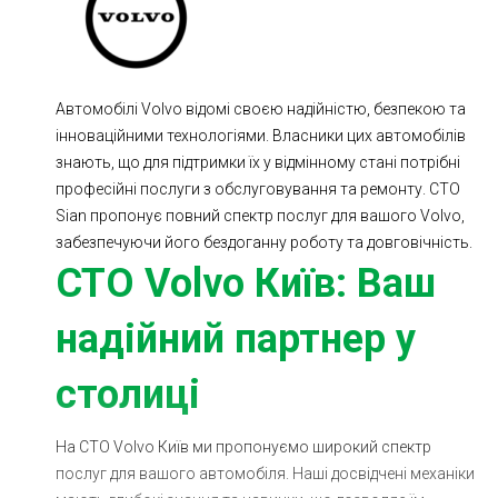
Ходова частина
Зчеплення
ГРМ
Шиномонтаж
Автомобілі Volvo відомі своєю надійністю, безпекою та
Запчастини
Двигун
інноваційними технологіями. Власники цих автомобілів
Гальмівна система
Заміна Ременей
знають, що для підтримки їх у відмінному стані потрібні
професійні послуги з обслуговування та ремонту. СТО
Sian пропонує повний спектр послуг для вашого Volvo,
забезпечуючи його бездоганну роботу та довговічність.
СТО Volvo Київ: Ваш
надійний партнер у
столиці
На СТО Volvo Київ ми пропонуємо широкий спектр
послуг для вашого автомобіля. Наші досвідчені механіки