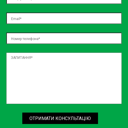
Ціна на ремонт автомобіля є важливим фактором при
виборі СТО. Ми пропонуємо конкурентні ціни на всі види
робіт. На СТО Volvo ремонт ціна завжди залишаються
прозорими та доступними для наших клієнтів. Ви можете
бути впевнені, що отримаєте якісний сервіс за розумні
гроші.
Комплексні послуги для вашого
Volvo
На СТО Volvo Київ ми пропонуємо широкий спектр
послуг для вашого автомобіля, включаючи планове
технічне обслуговування, ремонт підвіски, заміну масла,
діагностику електронних систем, обслуговування
гальмівної системи та багато іншого. Наші спеціалісти
готові виконати будь-які роботи, щоб ваш автомобіль
був у відмінному стані.
ОТРИМАТИ КОНСУЛЬТАЦІЮ
Електроніка та електрика