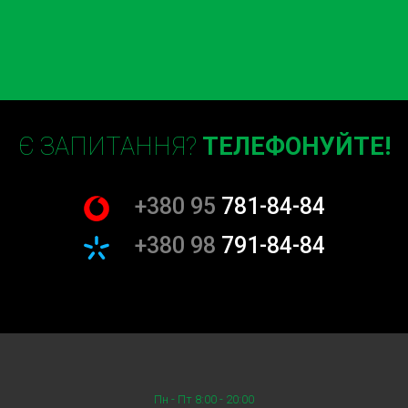
Не секрет, що профілактичне обслуговування є ключем
до довговічності та безпеки вашого автомобіля. У
нашому СТО Xpeng Київ ми пропонуємо широкий спектр
профілактичних послуг, які допоможуть уникнути
несподіваних поломок і забезпечити безперебійну
роботу всіх систем вашого Xpeng. Регулярна перевірка
Є ЗАПИТАННЯ?
ТЕЛЕФОНУЙТЕ!
гальмівної системи, підвіски, електроніки та інших
важливих компонентів гарантує, що ваш автомобіль
завжди буде в найкращому стані.
+380 95
781-84-84
Сучасні технології для
+380 98
791-84-84
обслуговування Xpeng
Компанія Xpeng відома своїми передовими
технологіями, і наше СТО Xpeng не відстає. Ми
використовуємо новітні діагностичні системи та
спеціалізоване обладнання, яке дозволяє виявляти та
усувати навіть найскладніші проблеми. Завдяки цьому
Пн - Пт 8:00 - 20:00