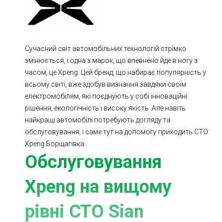
Ходова частина
Зчеплення
ГРМ
Шиномонтаж
Сучасний світ автомобільних технологій стрімко
Запчастини
Двигун
змінюється, і одна з марок, що впевнено йде в ногу з
Гальмівна система
Заміна Ременей
часом, це Xpeng. Цей бренд, що набирає популярність у
всьому світі, вже здобув визнання завдяки своїм
електромобілям, які поєднують у собі інноваційні
рішення, екологічність і високу якість. Але навіть
найкращі автомобілі потребують догляду та
обслуговування, і саме тут на допомогу приходить СТО
Xpeng Борщагівка.
Обслуговування
Xpeng на вищому
рівні СТО Sian