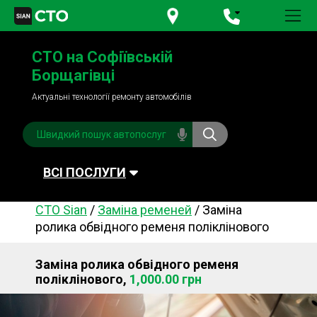
+380 95
781-84-84
СТО на Софіївській
+380 98
791-84-84
Борщагівці
Актуальні технології ремонту автомобілів
ВСІ ПОСЛУГИ
СТО Sian
/
Заміна ременей
/
Заміна
Автомийка
Планове ТО
ролика обвідного ременя поліклінового
Паливна система
Рульове керування
Заміна ролика обвідного ременя
Акумулятори
Обслуговування
поліклінового,
1,000.00 грн
кондиціонера
Система охолодження
Діагностика