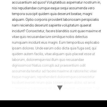
accusantium ad quos! Voluptatibus aspernatur nostrum in,
nisi repudiandae cumque eaque sequi assumenda vero
tempora suscipit quidem quia deserunt beatae, magni
aliquam. Optio corporis provident laboriosam perspiciatis
nam reiciendis deserunt sapiente voluptatum quaerat
incidunt? Consectetur, facere blanditiis sunt quae maxime et
vitae quis recusandae iure similique nobis delectus
numquam incidunt eius magni. Eum temporibus explicabo
ipsam dolores. Unde earum odio dicta quia fuga sed, qui
quidem autem facilis, vitae aliquam quis placeat esse ut
laborum, doloremque nisi illum quo recusandae
dignissimos! Natus corrupti aut praesentium odit
assumenda tenetur ad facere maxime at ratione hic vitae
itaque magnam, reprehenderit doloremque consectetur.
Incidunt eveniet rerum quia. Lorem ipsum dolor, sit amet
consectetur adipisicing elit. Sunt provident, voluptates fugit
minima omnis quod laboriosam minus debitis eius
possimus quidem tenetur delectus exercitationem dolorem
veniam reiciendis dolorum inventore sint consequuntur qui