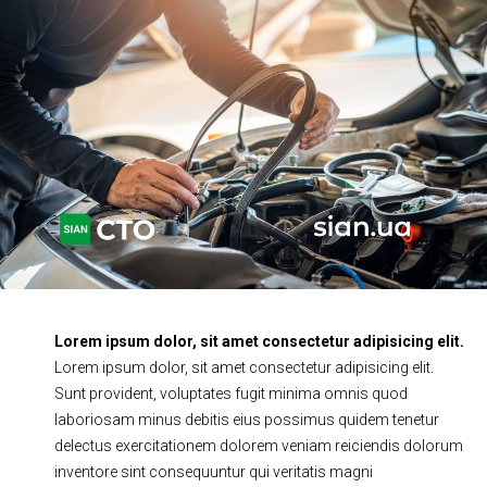
Ходова частина
Зчеплення
ГРМ
Шиномонтаж
Запчастини
Двигун
Гальмівна система
Заміна Ременей
Lorem ipsum dolor, sit amet consectetur adipisicing elit.
Lorem ipsum dolor, sit amet consectetur adipisicing elit.
Sunt provident, voluptates fugit minima omnis quod
laboriosam minus debitis eius possimus quidem tenetur
delectus exercitationem dolorem veniam reiciendis dolorum
inventore sint consequuntur qui veritatis magni