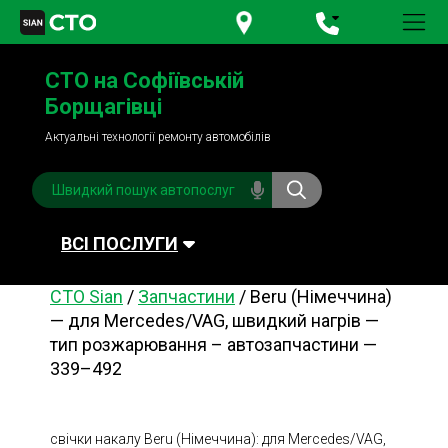
+380 95
781-84-84
СТО на Софіївській
+380 98
791-84-84
Борщагівці
Актуальні технології ремонту автомобілів
ВСІ ПОСЛУГИ
СТО Sian
/
Запчастини
/
Beru (Німеччина)
Автомийка
Планове ТО
— для Mercedes/VAG, швидкий нагрів —
тип розжарювання – автозапчастини —
Паливна система
Рульове керування
339–492
Акумулятори
Обслуговування
кондиціонера
Система охолодження
Діагностика
свічки накалу Beru (Німеччина): для Mercedes/VAG,