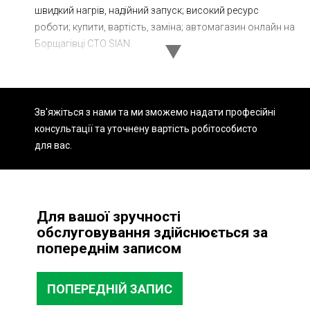
швидкий нагрів, надійний запуск; високий ресурс
Ходова частина
Зчеплення
роботи; купити, вартість, заміна; автомагазин онлайн на
ГРМ
Шиномонтаж
Борщагівці СТО SIAN.
Запчастини
Двигун
Гальмівна система
Заміна Ременей
Зв'яжіться з нами та ми зможемо надати професійні
консультації та уточнену вартість робіт
особисто
для вас.
Для вашої зручності
обслуговування здійснюється за
попереднім записом
ПОПЕРЕДНІЙ ЗАПИС