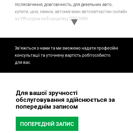
післясвічення, довговічність; для дизельних авто;
Ходова частина
Зчеплення
купити, ціна, заміна; автомагазин автозапчастин онлайн
ГРМ
Шиномонтаж
за VIN кодом на Борщагівці СТО SIAN.
Запчастини
Двигун
Гальмівна система
Заміна Ременей
Зв'яжіться з нами та ми зможемо надати професійні
консультації та уточнену вартість робіт
особисто
для вас.
Для вашої зручності
обслуговування здійснюється за
попереднім записом
ПОПЕРЕДНІЙ ЗАПИС