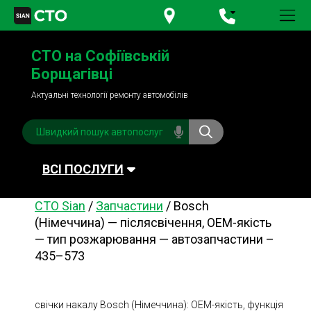
+380 95
781-84-84
СТО на Софіївській
+380 98
791-84-84
Борщагівці
Актуальні технології ремонту автомобілів
ВСІ ПОСЛУГИ
СТО Sian
/
Запчастини
/
Bosch
Автомийка
Планове ТО
(Німеччина) — післясвічення, OEM-якість
— тип розжарювання — автозапчастини –
Паливна система
Рульове керування
435–573
Акумулятори
Обслуговування
кондиціонера
Система охолодження
Діагностика
свічки накалу Bosch (Німеччина): OEM-якість, функція