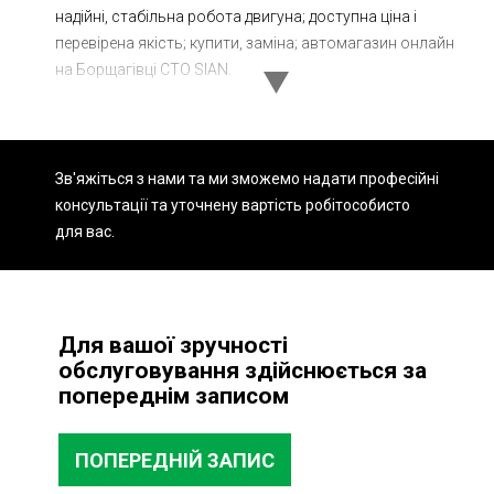
надійні, стабільна робота двигуна; доступна ціна і
Ходова частина
Зчеплення
перевірена якість; купити, заміна; автомагазин онлайн
ГРМ
Шиномонтаж
на Борщагівці СТО SIAN.
Запчастини
Двигун
Гальмівна система
Заміна Ременей
Зв'яжіться з нами та ми зможемо надати професійні
консультації та уточнену вартість робіт
особисто
для вас.
Для вашої зручності
обслуговування здійснюється за
попереднім записом
ПОПЕРЕДНІЙ ЗАПИС