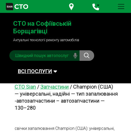
+380 95
781-84-84
СТО на Софіївській
+380 98
791-84-84
Борщагівці
Актуальні технології ремонту автомобілів
ВСІ ПОСЛУГИ
СТО Sian
/
Запчастини
/
Champion (США)
Автомийка
Планове ТО
— універсальні, надійні — тип запалювання
-автозапчастини – автозапчастини —
Паливна система
Рульове керування
130–280
Акумулятори
Обслуговування
кондиціонера
Система охолодження
Діагностика
свічки запалювання Champion (США): універсальні,