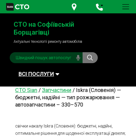
+380 95
781-84-84
СТО на Софіївській
+380 98
791-84-84
Борщагівці
Актуальні технології ремонту автомобілів
ВСІ ПОСЛУГИ
СТО Sian
/
Запчастини
/
Iskra (Словенія) —
Автомийка
Планове ТО
бюджетні, надійні — тип розжарювання —
автозапчастини – 330–570
Паливна система
Рульове керування
Акумулятори
Обслуговування
кондиціонера
свічки накалу Iskra (Словенія): бюджетні, надійні,
Система охолодження
Діагностика
оптимальне рішення для щоденної експлуатації дизеля;