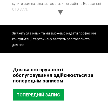
купити, заміна, ціна; автомагазин онлайн на Борщагівці
Ходова частина
Зчеплення
СТО SIAN.
ГРМ
Шиномонтаж
Запчастини
Двигун
Зв'яжіться з нами та ми зможемо надати професійні
Гальмівна система
Заміна Ременей
консультації та уточнену вартість робіт
особисто
для вас.
Для вашої зручності
обслуговування здійснюється за
попереднім записом
ПОПЕРЕДНІЙ ЗАПИС