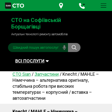
+380 95
781-84-84
СТО на Софіївській
+380 98
791-84-84
Борщагівці
Актуальні технології ремонту автомобілів
ВСІ ПОСЛУГИ
СТО Sian
/
Запчастини
/
Knecht / MAHLE –
Автомийка
Планове ТО
Німеччина – альтернатива оригіналу,
стабільна робота при високих
Паливна система
Рульове керування
температурах – корпусний / вставка –
Акумулятори
Обслуговування
автозапчастини
кондиціонера
Система охолодження
Діагностика
Knecht / MAHLE – Німеччина –