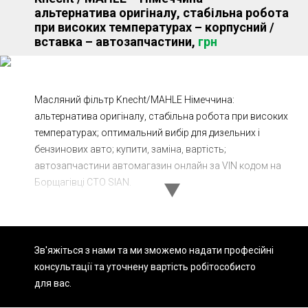
альтернатива оригіналу, стабільна робота
Ходова частина
Зчеплення
при високих температурах – корпусний /
вставка – автозапчастини,
грн
ГРМ
Шиномонтаж
Запчастини
Двигун
Гальмівна система
Заміна Ременей
Масляний фільтр Knecht/MAHLE Німеччина:
альтернатива оригіналу, стабільна робота при високих
температурах; оптимальний вибір для дизельних і
бензинових авто; купити, заміна, вартість;
автозапчастини автомагазин онлайн за VIN кодом на
Борщагівці СТО SIAN.
Зв'яжіться з нами та ми зможемо надати професійні
консультації та уточнену вартість робіт
особисто
для вас.