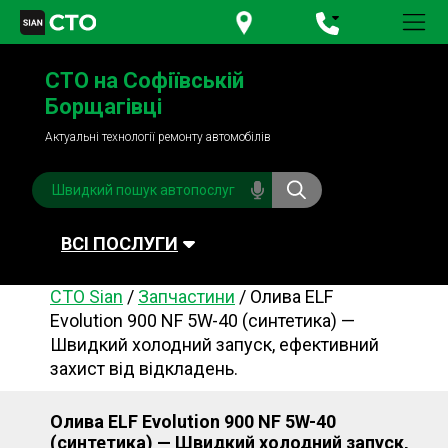
+380 95
781-84-84
СТО на Софіївській
+380 98
791-84-84
Борщагівці
Актуальні технології ремонту автомобілів
ВСІ ПОСЛУГИ
СТО Sian
/
Запчастини
/
Олива ELF
Автомийка
Планове ТО
Evolution 900 NF 5W-40 (синтетика) —
Швидкий холодний запуск, ефективний
Паливна система
Рульове керування
захист від відкладень.
Акумулятори
Обслуговування
кондиціонера
Олива ELF Evolution 900 NF 5W-40
Система охолодження
Діагностика
(синтетика) — Швидкий холодний запуск,