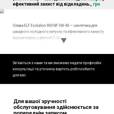
ефективний захист від відкладень.,
грн
Ходова частина
Зчеплення
ГРМ
Шиномонтаж
Запчастини
Олива ELF Evolution 900 NF 5W-40 — синтетика для
Двигун
швидкого холодного запуску та ефективного захисту
Гальмівна система
Заміна Ременей
від відкладень у двигуні (1 л).
Зв'яжіться з нами та ми зможемо надати професійні
консультації та уточнену вартість робіт
особисто
для вас.
Для вашої зручності
обслуговування здійснюється за
попереднім записом