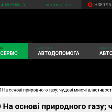
+380 95
. Шалімова, 12
Пн - Пт 8:00 - 20:00
ICE
AUTOHELP
CARS TO
СЕРВІС
АВТОДОПОМОГА
АВТ
40 На основі природного газу; чудові миючі властивості 
стема
Рульове керування
Акумулятори
ГРМ
Шиномонтаж
40 На основі природного газу;