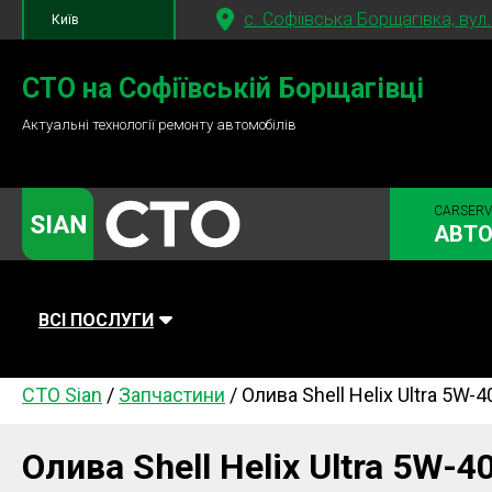
c. Софіївська Борщагівка, вул
Київ
+380 95
781-84-84
СТО на Софіївській Борщагівці
Актуальні технології ремонту автомобілів
+380 98
791-84-84
CARSERV
АВТО
ВСІ ПОСЛУГИ
СТО Sian
/
Запчастини
/
Олива Shell Helix Ultra 5W-
Автомийка
Планове ТО
Паливна си
Діагностика
Ходова частина
Зчеплення
Олива Shell Helix Ultra 5W-
Гальмівна система
Заміна Ременей