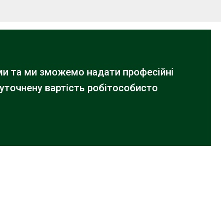
ами та ми зможемо надати професійні
 уточнену вартість робіт
особисто