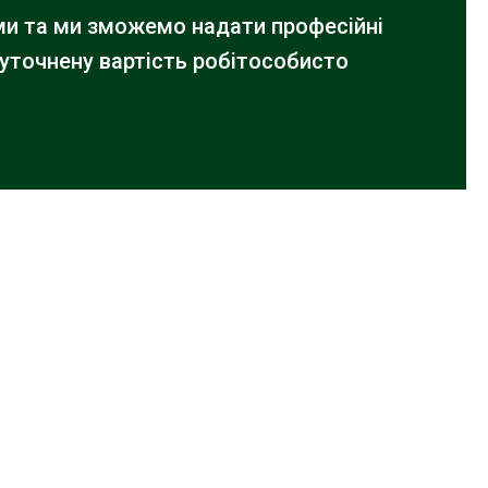
ами та ми зможемо надати професійні
 уточнену вартість робіт
особисто