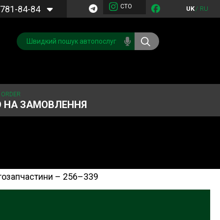
СТО
781-84-84
UK
/
RU
 ORDER
О НА ЗАМОВЛЕННЯ
автозапчастини – 256–339
Обслуговування
Система охолодження
кондиціонера
Запчастини
Двигун