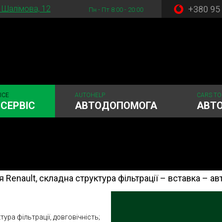
+380 95
. Шалімова, 12
Пн - Пт 8:00 - 20:00
ICE
AUTOHELP
CARS TO
СЕРВІС
АВТОДОПОМОГА
АВТ
я Renault, складна структура фільтрації – вставка – 
стема
Рульове керування
Акумулятори
ГРМ
Шиномонтаж
тура фільтрації, довговічність;