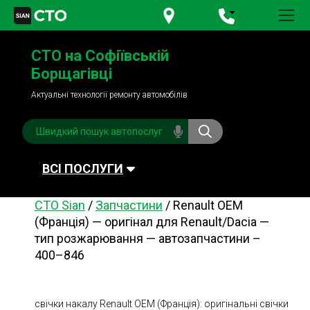
+380 95
781-84-84
СТО на Софіївській
+380 98
791-84-84
Борщагівці
Актуальні технології ремонту автомобілів
ВСІ ПОСЛУГИ
СТО Sian
/
Запчастини
/
Renault OEM
Автомийка
Планове ТО
(Франція) — оригінал для Renault/Dacia —
тип розжарювання — автозапчастини –
Паливна система
Рульове керування
400–846
Акумулятори
Обслуговування
кондиціонера
Система охолодження
Діагностика
свічки накалу Renault OEM (Франція): оригінальні свічки