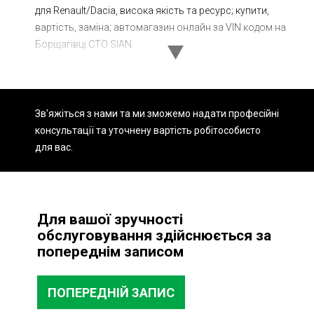
для Renault/Dacia, висока якість та ресурс; купити,
Ходова частина
Зчеплення
вартість, заміна; автомагазин онлайн за VIN кодом на
ГРМ
Шиномонтаж
Борщагівці СТО SIAN.
Запчастини
Двигун
Гальмівна система
Заміна Ременей
Зв'яжіться з нами та ми зможемо надати професійні
консультації та уточнену вартість робіт
особисто
для вас.
Для вашої зручності
обслуговування здійснюється за
попереднім записом
ПОПЕРЕДНІЙ ЗАПИС