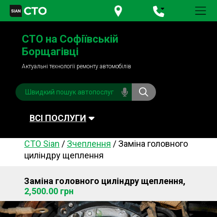
+380 95
781-84-84
СТО на Софіївській
+380 98
791-84-84
Борщагівці
Актуальні технології ремонту автомобілів
ВСІ ПОСЛУГИ
СТО Sian
/
Зчеплення
/
Заміна головного
Автомийка
Планове ТО
циліндру щеплення
Паливна система
Рульове керування
Заміна головного циліндру щеплення,
Акумулятори
Обслуговування
2,500.00 грн
кондиціонера
Система охолодження
Діагностика