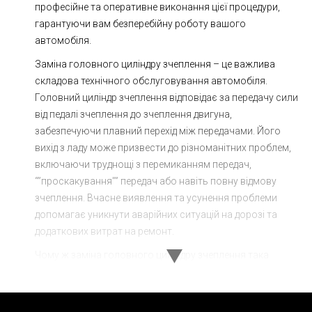
професійне та оперативне виконання цієї процедури,
гарантуючи вам безперебійну роботу вашого
автомобіля.
Заміна головного циліндру зчеплення – це важлива
складова технічного обслуговування автомобіля.
Головний циліндр зчеплення відповідає за передачу сили
від педалі зчеплення до зчеплення двигуна,
забезпечуючи плавний перехід між передачами. Його
вихід з ладу може призвести до різноманітних проблем,
включаючи труднощі з перемиканням передач,
“”проскакування”” передач або навіть повну відмову
зчеплення. Вчасне виявлення та усунення проблеми
допомагає уникнути аварійних ситуацій на дорозі та
додаткових витрат на ремонт.
Чому ж заміна головного циліндру зчеплення така
важлива? По-перше, його несправність безпосередньо
впливає на безпеку руху. Якщо ви помічаєте витікання
гальмівної рідини, зміни у поведінці педалі зчеплення або