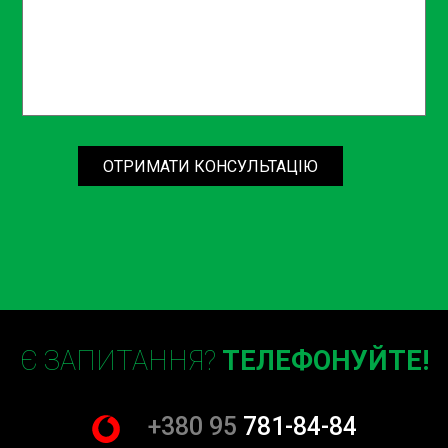
Борщагівці, що забезпечує швидкий та комфортний
доступ для місцевих жителів та автомобілістів з інших
районів. Ми пропонуємо зручну систему запису на
зручний для вас час, а також можливість
консультування з нашими спеціалістами для
попереднього оцінювання стану вашого зчеплення.
У підсумку, заміна головного циліндру зчеплення – це не
ОТРИМАТИ КОНСУЛЬТАЦІЮ
тільки про вашу безпеку, а й про економію на майбутніх
ремонтах. Своєчасна діагностика та заміна несправних
компонентів допомагають зберегти ваш автомобіль у
чудовому технічному стані, забезпечуючи комфорт та
надійність на дорозі.
Не зволікайте! Запишіться на заміну головного циліндру
зчеплення у автосервісі СТО Sian на Борщагівці вже
Є ЗАПИТАННЯ?
ТЕЛЕФОНУЙТЕ!
сьогодні. Наші спеціалісти готові надати вам якісне
обслуговування та забезпечити тривалий термін служби
вашого автомобіля. Зв’яжіться з нами для запису або
+380 95
781-84-84
детальної консультації – ми завжди раді допомогти.