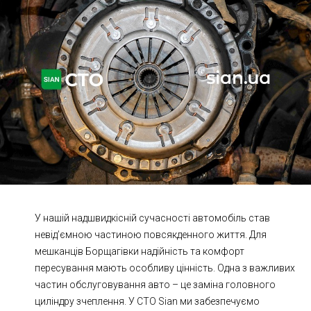
Ходова частина
Зчеплення
ГРМ
Шиномонтаж
Запчастини
Двигун
Гальмівна система
Заміна Ременей
У нашій надшвидкісній сучасності автомобіль став
невід’ємною частиною повсякденного життя. Для
мешканців Борщагівки надійність та комфорт
пересування мають особливу цінність. Одна з важливих
частин обслуговування авто – це заміна головного
циліндру зчеплення. У СТО Sian ми забезпечуємо