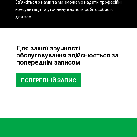
Зв'яжіться з нами та ми зможемо надати професійні
інші незвичні симптоми, варто негайно звернутися до
консультації та уточнену вартість робіт
особисто
професіоналів. Несправний головний циліндр зчеплення
для вас.
може призвести до неочікуваних зупинок автомобіля,
особливо в критичних ситуаціях, коли потрібно швидко
перемкнути передачу.
По-друге, своєчасна заміна головного циліндру
Для вашої зручності
зчеплення позитивно впливає на стан інших
обслуговування здійснюється за
компонентів зчеплення. У уникнення дорогого ремонту
попереднім записом
та заміни інших деталей, які можуть бути пошкоджені
через неправильно функціонуючий головний циліндр
ПОПЕРЕДНІЙ ЗАПИС
зчеплення, важливо змінювати його при перших
ознаках несправності.
Переваги звернення до СТО Sian
для заміни головного циліндру
зчеплення
Професійний підхід. Наші фахівці мають