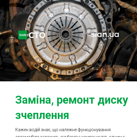
Ходова частина
Зчеплення
ГРМ
Шиномонтаж
Запчастини
Двигун
Гальмівна система
Заміна Ременей
Заміна, ремонт диску
зчеплення
Кажен водій знає, що належне функціонування
автомобіля залежить від безлічі компонентів, одним з