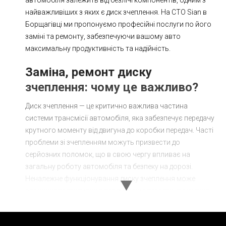
найважливіших з яких є диск зчеплення. На СТО Sian в
Борщагівці ми пропонуємо професійні послуги по його
заміні та ремонту, забезпечуючи вашому авто
максимальну продуктивність та надійність.
Заміна, ремонт диску
зчеплення: чому це важливо?
Диск зчеплення — це критично важлива частина
системи трансмісії автомобіля, яка забезпечує передачу
крутного моменту від двигуна до коробки передач. Часті
проблеми зі зчепленням можуть призвести до
серйозних поломок, що в свою чергу впливає на
загальну роботу автомобіля та безпеку на дорозі.
Неналежне функціонування диску зчеплення може
спричиняти труднощі в перемиканні передач, зниження
потужності двигуна і навіть повний його вихід з ладу.