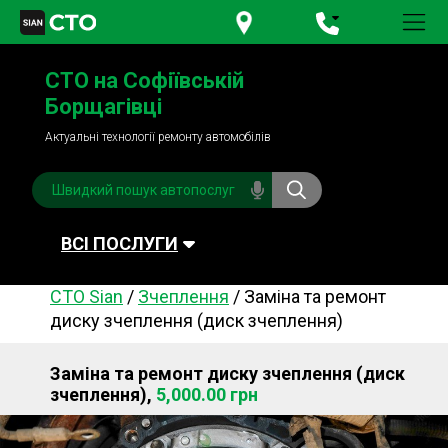
+380 95
781-84-84
СТО на Софіївській
+380 98
791-84-84
Борщагівці
Актуальні технології ремонту автомобілів
ВСІ ПОСЛУГИ
СТО Sian
/
Зчеплення
/
Заміна та ремонт
Автомийка
Планове ТО
диску зчеплення (диск зчеплення)
Паливна система
Рульове керування
Заміна та ремонт диску зчеплення (диск
Акумулятори
Обслуговування
зчеплення),
5,000.00 грн
кондиціонера
Система охолодження
Діагностика