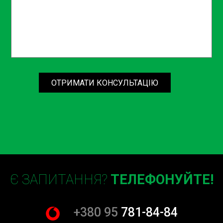
серйозних несправностей і зекономити ваш час і гроші.
Наші фахівці готові допомогти вам у будь-який момент,
проводячи повний спектр робіт по діагностиці, ремонту
та заміні диску зчеплення. Ми працюємо з будь-якими
марками і моделями автомобілів, забезпечуючи
високий рівень обслуговування кожного клієнта.
ОТРИМАТИ КОНСУЛЬТАЦІЮ
Не чекайте, поки дрібні несправності перетворяться на
серйозні проблеми. Зробіть вибір на користь безпеки та
надійності вашого автомобіля. Звертайтеся на СТО Sian
у Борщагівці для професійної заміни та ремонту диску
зчеплення. Наш досвід, професіоналізм та сучасне
обладнання гарантують якісний результат і
довготривалу експлуатацію вашого авто.
Зателефонуйте нам або залиште заявку на нашому сайті
Є ЗАПИТАННЯ?
ТЕЛЕФОНУЙТЕ!
прямо зараз, і ми допоможемо вам зберегти ваш
автомобіль у відмінному стані. Заказуйте заміну та
ремонт диску зчеплення на СТО Sian і будьте впевнені у
+380 95
781-84-84
своєму авто!