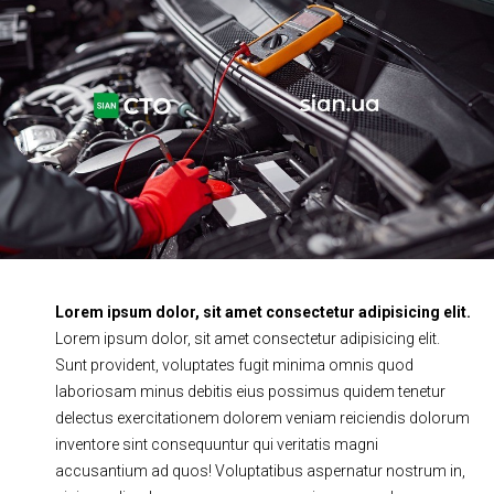
Ходова частина
Зчеплення
ГРМ
Шиномонтаж
Запчастини
Двигун
Гальмівна система
Заміна Ременей
Lorem ipsum dolor, sit amet consectetur adipisicing elit.
Lorem ipsum dolor, sit amet consectetur adipisicing elit.
Sunt provident, voluptates fugit minima omnis quod
laboriosam minus debitis eius possimus quidem tenetur
delectus exercitationem dolorem veniam reiciendis dolorum
inventore sint consequuntur qui veritatis magni
accusantium ad quos! Voluptatibus aspernatur nostrum in,