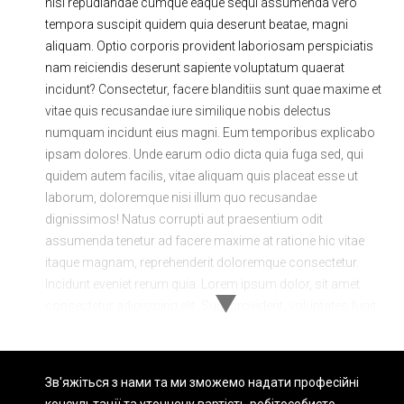
nisi repudiandae cumque eaque sequi assumenda vero
tempora suscipit quidem quia deserunt beatae, magni
aliquam. Optio corporis provident laboriosam perspiciatis
nam reiciendis deserunt sapiente voluptatum quaerat
incidunt? Consectetur, facere blanditiis sunt quae maxime et
vitae quis recusandae iure similique nobis delectus
numquam incidunt eius magni. Eum temporibus explicabo
ipsam dolores. Unde earum odio dicta quia fuga sed, qui
quidem autem facilis, vitae aliquam quis placeat esse ut
laborum, doloremque nisi illum quo recusandae
dignissimos! Natus corrupti aut praesentium odit
assumenda tenetur ad facere maxime at ratione hic vitae
itaque magnam, reprehenderit doloremque consectetur.
Incidunt eveniet rerum quia. Lorem ipsum dolor, sit amet
consectetur adipisicing elit. Sunt provident, voluptates fugit
minima omnis quod laboriosam minus debitis eius
possimus quidem tenetur delectus exercitationem dolorem
veniam reiciendis dolorum inventore sint consequuntur qui
Зв'яжіться з нами та ми зможемо надати професійні
veritatis magni accusantium ad quos! Voluptatibus
консультації та уточнену вартість робіт
особисто