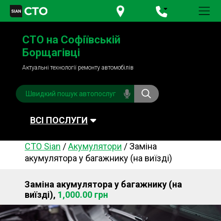
+380 95
781-84-84
СТО на Софіївській
+380 98
791-84-84
Борщагівці
Актуальні технології ремонту автомобілів
ВСІ ПОСЛУГИ
СТО Sian
/
Акумулятори
/
Заміна
Автомийка
Планове ТО
акумулятора у багажнику (на виїзді)
Паливна система
Рульове керування
Заміна акумулятора у багажнику (на
Акумулятори
Обслуговування
виїзді),
1,000.00 грн
кондиціонера
Система охолодження
Діагностика