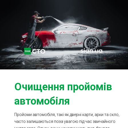
Ходова частина
Зчеплення
ГРМ
Шиномонтаж
Запчастини
Двигун
Гальмівна система
Заміна Ременей
Очищення пройомів
автомобіля
Пройоми автомобіля, такі як дверні карти, арки та скло,
часто залишаються поза увагою під час звичайного