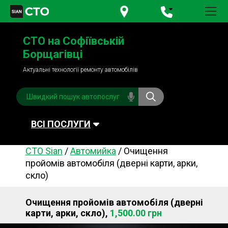
+380 95
781-84-84
СТО на Софіївській
+380 98
791-84-84
Борщагівці
Актуальні технології ремонту автомобілів
ВСІ ПОСЛУГИ
СТО Sian
/
Автомийка
/
Очищення
Автомийка
Планове ТО
пройомів автомобіля (дверні карти, арки,
скло)
Паливна система
Рульове керування
Акумулятори
Обслуговування
Очищення пройомів автомобіля (дверні
кондиціонера
карти, арки, скло),
1,500.00 грн
Система охолодження
Діагностика