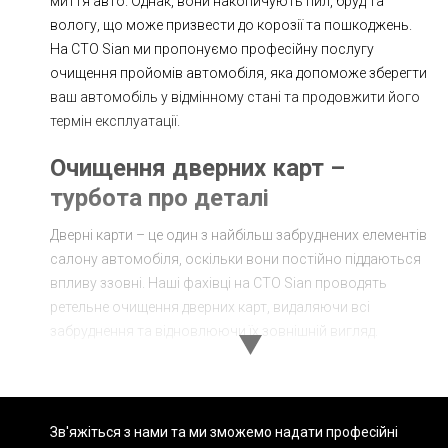
миття авто. Однак, вони накопичують пил, бруд та
вологу, що може призвести до корозії та пошкоджень.
На СТО Sian ми пропонуємо професійну послугу
очищення пройомів автомобіля, яка допоможе зберегти
ваш автомобіль у відмінному стані та продовжити його
термін експлуатації.
Очищення дверних карт –
турбота про деталі
Дверні карти – це один з найбільш забруднених елементів
салону автомобіля, оскільки вони постійно піддаються
впливу ззовні. Наші фахівці на СТО Sian проводять
ретельне очищення дверних карт, видаляючи всі
забруднення та відновлюючи їх зовнішній вигляд.
Етапи очищення дверних карт:
Огляд та оцінка стану: Перед початком роботи ми
Зв'яжіться з нами та ми зможемо надати професійні
оглядаємо дверні карти, щоб визначити рівень