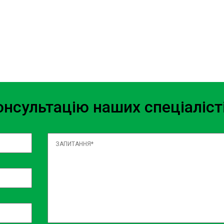
ви могли повернутися на
 робіт і надає гарантійні
ісці в районі Борщагівки, що
.
нсультацію наших спеціаліст
я двигуна на СТО
ртайтеся на СТО Sian у районі
дсосу повітря та усунуть всі
ки діагностику, а й детальний
і, що ваш автомобіль