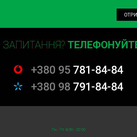
ОТРИ
о вирішення для забезпечення
ертайтесь на СТО Sian для
огти вам у будь-який момент.
Є ЗАПИТАННЯ?
ТЕЛЕФОНУЙТЕ
на СТО Sian, і ви зможете
обілем вже сьогодні!
+380 95
781-84-84
+380 98
791-84-84
Пн - Пт 8:00 - 20:00