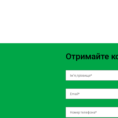
максимально швидко і якісно виконуємо всі роботи, щоб 
дорогу без затримок.
Гарантія якості: СТО Sian гарантує високу якість виконання
зобов’язання на проведені ремонти.
Зручне розташування: Наше СТО знаходиться у зручному м
дозволяє легко дістатися до нас з будь-якої частини міста
Отримайте ко
Замовте діагностику підсосу повітр
Sian
Якщо у вас виникли підозри на проблеми з роботою двигуна, зве
Борщагівка. Наші спеціалісти проведуть детальну діагностику пі
несправності в найкоротші терміни.
Ми пропонуємо комплексне обслуговування, що включає не тіль
огляд усього автомобіля. Таким чином, ви можете бути впевнен