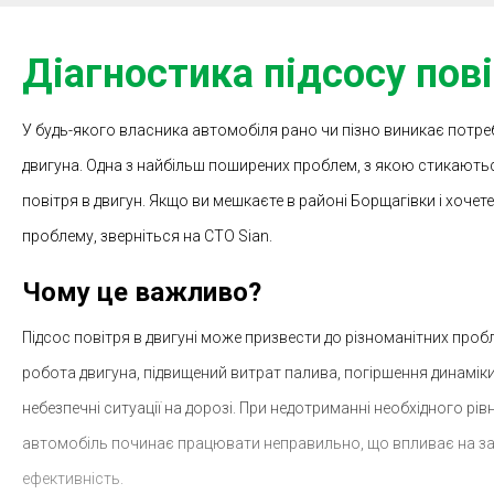
Діагностика підсосу пов
У будь-якого власника автомобіля рано чи пізно виникає потреб
двигуна. Одна з найбільш поширених проблем, з якою стикають
повітря в двигун. Якщо ви мешкаєте в районі Борщагівки і хочет
проблему, зверніться на СТО Sian.
Чому це важливо?
Підсос повітря в двигуні може призвести до різноманітних проб
робота двигуна, підвищений витрат палива, погіршення динаміки
небезпечні ситуації на дорозі. При недотриманні необхідного рівн
автомобіль починає працювати неправильно, що впливає на за
ефективність.