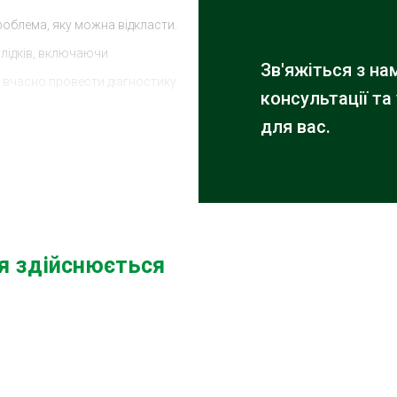
роблема, яку можна відкласти.
слідків, включаючи
Зв'яжіться з н
 вчасно провести діагностику
консультації та
для вас.
я двигуна на СТО
досвід роботи з різними
бладнання для діагностики та
ня здійснюється
користанням професійних
ідсосу повітря та швидко їх
им є ваш час, тому