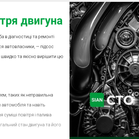
ітря двигуна
а в діагностиці та ремонті
ся автовласники, — підсос
е швидко та якісно вирішити цю
лем, таких як неправильна
 автомобіля та навіть
я суміші повітря і палива
гальний стан двигуна та його