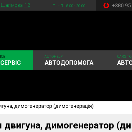
+380 95
. Шалімова, 12
Пн - Пт 8:00 - 20:00
ICE
AUTOHELP
CARS TO
СЕРВІС
АВТОДОПОМОГА
АВТ
игуна, димогенератор (димогенерація)
стема
Рульове керування
Акумулятори
ГРМ
Шиномонтаж
я двигуна, димогенератор (д