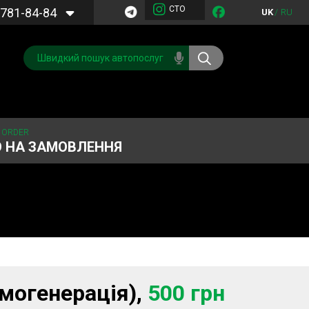
СТО
781-84-84
UK
/
RU
 ORDER
О НА ЗАМОВЛЕННЯ
Обслуговування
Система охолодження
кондиціонера
Запчастини
Двигун
имогенерація),
500 грн