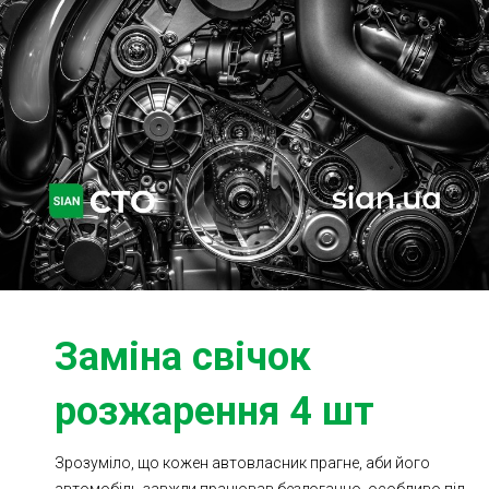
Ходова частина
Зчеплення
ГРМ
Шиномонтаж
Запчастини
Двигун
Гальмівна система
Заміна Ременей
Заміна свічок
розжарення 4 шт
Зрозуміло, що кожен автовласник прагне, аби його
автомобіль завжди працював бездоганно, особливо під