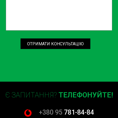
обслуговування, особливо коли мова йде про важливі
компоненти, такі як свічки розжарення. Не ризикуйте
надійністю і безпекою свого авто, зверніться до
професіоналів на СТО Sian.
Запрошуємо вас скористатися нашими послугами та
переконатися у високій якості обслуговування.
ОТРИМАТИ КОНСУЛЬТАЦІЮ
Запишіться на заміну свічок розжарення прямо зараз і
забезпечте своєму автомобілю безперебійний запуск у
будь-яку погоду. Замовляйте послугу Заміни свічок
розжарення 4 шт на СТО Sian у районі Борщагівки та
доглядайте за своїм автомобілем разом з нами!
Є ЗАПИТАННЯ?
ТЕЛЕФОНУЙТЕ!
+380 95
781-84-84