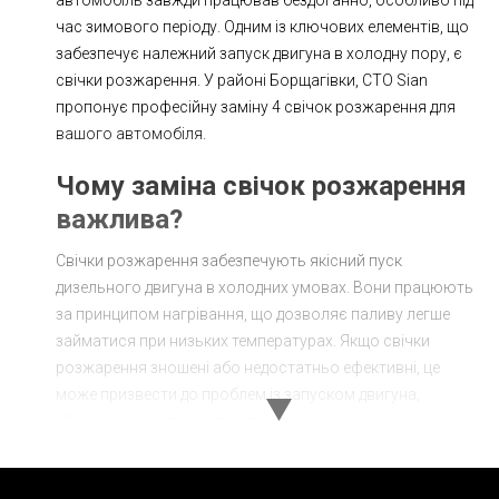
час зимового періоду. Одним із ключових елементів, що
забезпечує належний запуск двигуна в холодну пору, є
свічки розжарення. У районі Борщагівки, СТО Sian
пропонує професійну заміну 4 свічок розжарення для
вашого автомобіля.
Чому заміна свічок розжарення
важлива?
Свічки розжарення забезпечують якісний пуск
дизельного двигуна в холодних умовах. Вони працюють
за принципом нагрівання, що дозволяє паливу легше
займатися при низьких температурах. Якщо свічки
розжарення зношені або недостатньо ефективні, це
може призвести до проблем із запуском двигуна,
збільшеного витрату палива та значного зносу
компонентів двигуна.