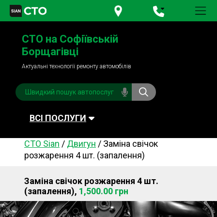
+380 95
781-84-84
СТО на Софіївській
+380 98
791-84-84
Борщагівці
Актуальні технології ремонту автомобілів
ВСІ ПОСЛУГИ
СТО Sian
/
Двигун
/
Заміна свічок
Автомийка
Планове ТО
розжарення 4 шт. (запалення)
Паливна система
Рульове керування
Заміна свічок розжарення 4 шт.
Акумулятори
Обслуговування
(запалення),
1,500.00 грн
кондиціонера
Система охолодження
Діагностика