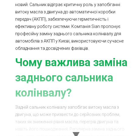
новий. Сальник відіграє критичну роль у запобіганні
Ходова частина
Зчеплення
витоку масла з двигуна до автоматичної коробки
ГРМ
Шиномонтаж
передач (АКПП), забезпечуючи герметичність і
ефективну роботу системи. Компанія Sian пропонує
Запчастини
Двигун
професійну заміну заднього сальника колінвалу для
автомобілів з АКПП у Києві, використовуючи сучасне
Гальмівна система
Заміна Ременей
обладнання та досвідчених фахівців.
Чому важлива заміна
заднього сальника
колінвалу?
Задній сальник колінвалу запобігає витоку масла з
двигуна, що може призвести до серйозних проблем,
таких як зниження рівня масла, перегрів двигуна та
навіть його пошкодження. Регулярна заміна заднього