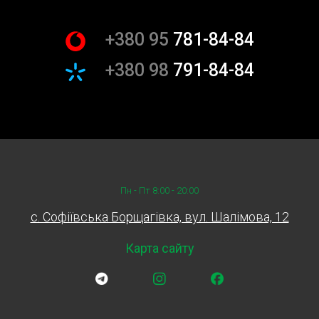
тим вища буде вартість послуг.
Додаткові послуги: Якщо в процесі заміни будуть
+380 95
781-84-84
виявлені інші несправності, може знадобитися
додатковий ремонт або заміна деталей.
+380 98
791-84-84
Як замовити заміну заднього
сальника колінвалу?
Процес замовлення заміни заднього сальника
колінвалу у Sian максимально простий:
Зв’яжіться з нами: Ви можете зателефонувати за
Пн - Пт 8:00 - 20:00
вказаними на сайті номерами або залишити
c. Софіївська Борщагівка, вул. Шалімова, 12
заявку онлайн.
Запишіться на зручний час: Наші менеджери
Карта сайту
допоможуть вибрати найбільш зручний час для
проведення заміни.
Приїжджайте на СТО: В обраний вами час наші
фахівці проведуть професійну заміну заднього
сальника колінвалу вашого автомобіля.