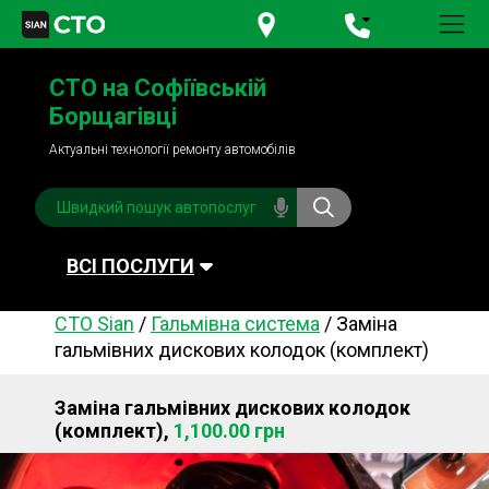
+380 95
781-84-84
СТО на Софіївській
+380 98
791-84-84
Борщагівці
Актуальні технології ремонту автомобілів
ВСІ ПОСЛУГИ
СТО Sian
/
Гальмівна система
/
Заміна
Автомийка
Планове ТО
гальмівних дискових колодок (комплект)
Паливна система
Рульове керування
Заміна гальмівних дискових колодок
Акумулятори
Обслуговування
(комплект),
1,100.00 грн
кондиціонера
Система охолодження
Діагностика