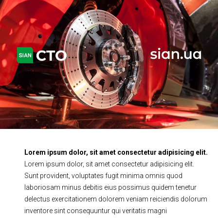
Ходова частина
Зчеплення
ГРМ
Шиномонтаж
Запчастини
Двигун
Гальмівна система
Заміна Ременей
Lorem ipsum dolor, sit amet consectetur adipisicing elit.
Lorem ipsum dolor, sit amet consectetur adipisicing elit.
Sunt provident, voluptates fugit minima omnis quod
laboriosam minus debitis eius possimus quidem tenetur
delectus exercitationem dolorem veniam reiciendis dolorum
inventore sint consequuntur qui veritatis magni