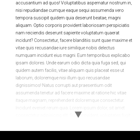
accusantium ad quos! Voluptatibus aspernatur nostrum in,
nisi repudiandae cumque eaque sequi assumenda vero
tempora suscipit quidem quia deserunt beatae, magni
aliquam. Optio corporis provident laboriosam perspiciatis
nam reiciendis deserunt sapiente voluptatum quaerat
incidunt? Consectetur, facere blanditiis sunt quae maxime et
vitae quis recusandae iure similique nobis delectus
numquam incidunt eius magni. Eum temporibus explicabo
ipsam dolores. Unde earum odio dicta quia fuga sed, qui
quidem autem facilis, vitae aliquam quis placeat esse ut
laborum, doloremque nisi illum quo recusandae
dignissimos! Natus corrupti aut praesentium odit
assumenda tenetur ad facere maxime at ratione hic vitae
itaque magnam, reprehenderit doloremque consectetur.
Incidunt eveniet rerum quia. Lorem ipsum dolor, sit amet
consectetur adipisicing elit. Sunt provident, voluptates fugit
minima omnis quod laboriosam minus debitis eius
possimus quidem tenetur delectus exercitationem dolorem
veniam reiciendis dolorum inventore sint consequuntur qui