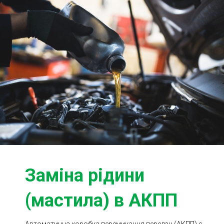
Ходова частина
Зчеплення
ГРМ
Шиномонтаж
Запчастини
Двигун
Гальмівна система
Заміна Ременей
Заміна рідини
(мастила) в АКПП
Автоматична коробка перемикання передач (АКПП) є