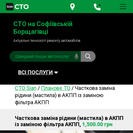
+380 95
781-84-84
СТО на Софіївській
+380 98
791-84-84
Борщагівці
Актуальні технології ремонту автомобілів
ВСІ ПОСЛУГИ
СТО Sian
/
Планове ТО
/
Часткова заміна
Автомийка
Планове ТО
рідини (мастила) в АКПП із заміною
фільтра АКПП
Паливна система
Рульове керування
Акумулятори
Обслуговування
Часткова заміна рідини (мастила) в АКПП
кондиціонера
із заміною фільтра АКПП,
1,500.00 грн
Система охолодження
Діагностика