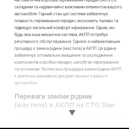
складним та надзвичайно важливим елементом вашого
автомобіля. Гарний стан цієї системи забезпечує
плавність перемикання передач, економить паливо та
підвищує загальний комфорт кермування. Однак, як і
будь-яка інша механічна система, АКПП потребує
регулярного обслуговування. Однією з найважливіших
процедур є заміна рідини (мастила) в АКПП. Ця рідина
забезпечує оптимальне змащення та охолодження
компонентів коробки передач, запобігає перегріванню
та поломкам. Прописана процедура заміни рідини АКПП
є критично важливою для довговічності вашого
автомобіля.
Переваги заміни рідини
(мастила) в АКПП на СТО Sian
Підвищення надійності і безпеки: Регулярна заміна
рідини в АКПП забезпечує безперебійність роботи