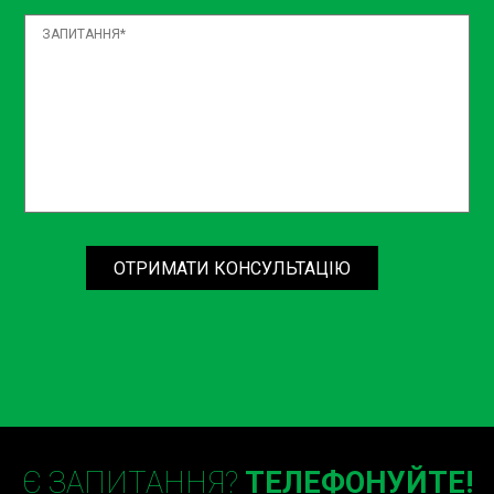
Процедура часткової заміни
рідини в АКПП із заміною
фільтра
Процес часткової заміни рідини в АКПП із заміною
фільтра включає кілька основних етапів:
Підготовка автомобіля. Автомобіль підіймають на
підйомнику для зручного доступу до коробки передач.
ОТРИМАТИ КОНСУЛЬТАЦІЮ
Злив старої рідини. За допомогою спеціальних
інструментів зливається частина старої трансмісійної
рідини.
Заміна фільтра. Демонтаж старого фільтра та
встановлення нового.
Заправка нової рідини. Введення нової трансмісійної
рідини до необхідного рівня.
Перевірка роботи АКПП. Запуск двигуна та перевірка
Є ЗАПИТАННЯ?
ТЕЛЕФОНУЙТЕ!
роботи коробки передач на наявність протікань та