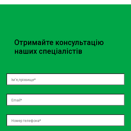
фільтр сприяють кращому змащуванню та
охолодженню деталей коробки передач.
Зменшення зносу компонентів. Чисті фільтри та рідина
зменшують тертя та зношування, що дозволяє
продовжити термін служби коробки передач.
Отримайте консультацію
Коли варто проводити часткову
наших спеціалістів
заміну рідини в АКПП із заміною
фільтра?
Рекомендації щодо частоти заміни рідини та фільтра
залежать від виробника вашого автомобіля. Зазвичай,
часткову заміну рідини в АКПП із заміною фільтра варто
проводити кожні 30-50 тисяч кілометрів пробігу. Якщо
ви помічаєте зміни в роботі коробки передач, такі як
затримки при перемиканні передач або незвичні звуки,
варто звернутися до СТО для діагностики та можливої
заміни рідини і фільтра.