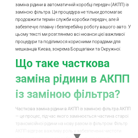
заміна рідини в автоматичній коробці передач (АКПП) із
Ходова частина
Зчеплення
заміною фільтра. Ця процедура не тільки допомагає
ГРМ
Шиномонтаж
продовжити термін служби коробки передач, але й
забезпечує плавну і безперебійну роботу вашого авто. У
Запчастини
Двигун
цьому тексті ми розглянемо всі нюанси цієї важливої
процедури та поділимося корисними порадами для
Гальмівна система
Заміна Ременей
мешканців Києва, зокрема Борщагівки та Окружної.
Що таке часткова
заміна рідини в АКПП
із заміною фільтра?
Часткова заміна рідини в АКПП із заміною фільтра АКПП
— це процес, під час якого замінюється частина старої
трансмісійної рідини на нову разом із фільтром. Фільтр
АКПП відіграє важливу роль у забезпеченні чистоти