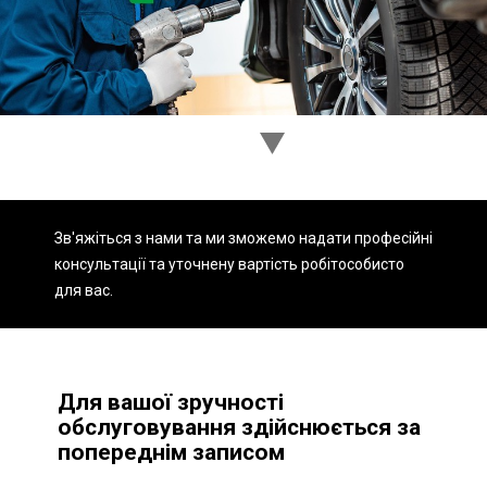
Ходова частина
Зчеплення
ГРМ
Шиномонтаж
Запчастини
Двигун
Гальмівна система
Заміна Ременей
Зв'яжіться з нами та ми зможемо надати професійні
консультації та уточнену вартість робіт
особисто
для вас.
Для вашої зручності
обслуговування здійснюється за
попереднім записом