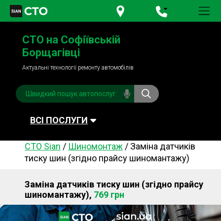
+380 95
781-84-84
СТО на Софіївській
+380 98
791-84-84
Борщагівці
Актуальні технології ремонту автомобілів
ВСІ ПОСЛУГИ
СТО Sian
/
Шиномонтаж
/
Заміна датчиків
Автомийка
Планове ТО
тиску шин (згідно прайсу шиномантажу)
Паливна система
Рульове керування
Заміна датчиків тиску шин (згідно прайсу
Акумулятори
Обслуговування
шиномантажу),
769 грн
кондиціонера
Система охолодження
Діагностика